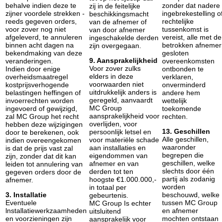
behalve indien deze te
zonder dat nadere
zij in de feitelijke
zijner voordele strekken -
ingebrekestelling o
beschikkingsmacht
reeds gegeven orders,
rechtelijke
van de afnemer of
voor zover nog niet
tussenkomst is
van door afnemer
afgeleverd, te annuleren
vereist, alle met de
ingeschakelde derden
binnen acht dagen na
betrokken afnemer
zijn overgegaan.
bekendmaking van deze
gesloten
9. Aansprakelijkheid
veranderingen.
overeenkomsten
Voor zover zulks
Indien door enige
ontbonden te
elders in deze
overheidsmaatregel
verklaren,
voorwaarden niet
kostprijsverhogende
onverminderd
uitdrukkelijk anders is
belastingen heffingen of
andere hem
geregeld, aanvaardt
invoerrechten worden
wettelijk
MC Group
ingevoerd of gewijzigd,
toekomende
aansprakelijkheid voor
zal MC Group het recht
rechten.
overlijden, voor
hebben deze wijzigingen
13. Geschillen
persoonlijk letsel en
door te berekenen, ook
Alle geschillen,
voor materiële schade
indien overeengekomen
waaronder
aan installaties en
is dat de prijs vast zal
begrepen die
eigendommen van
zijn, zonder dat dit kan
geschillen, welke
afnemer en van
leiden tot annulering van
slechts door één
derden tot ten
gegeven orders door de
partij als zodanig
hoogste €1.000.000,-
afnemer.
worden
in totaal per
3. Installatie
beschouwd, welke
gebeurtenis.
Eventuele
tussen MC Group
MC Group Is echter
lnstallatiewerkzaamheden
en afnemer
uitsluitend
en voorzieningen zijn
mochten ontstaan
aansprakelijk voor