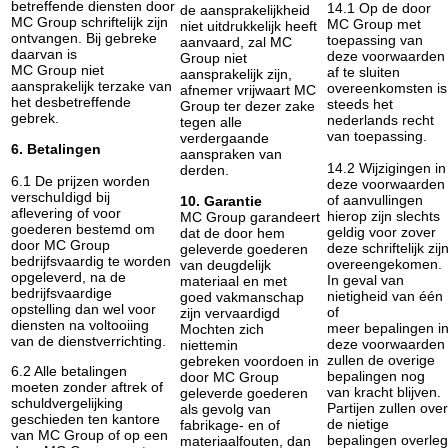
betreffende diensten door
14.1 Op de door
de aansprakelijkheid
MC Group schriftelijk zijn
MC Group met
niet uitdrukkelijk heeft
ontvangen. Bij gebreke
toepassing van
aanvaard, zal MC
daarvan is
deze voorwaarden
Group niet
MC Group niet
af te sluiten
aansprakelijk zijn,
aansprakelijk terzake van
overeenkomsten is
afnemer vrijwaart MC
het desbetreffende
steeds het
Group ter dezer zake
gebrek.
nederlands recht
tegen alle
van toepassing.
verdergaande
6. Betalingen
aanspraken van
14.2 Wijzigingen in
derden.
6.1 De prijzen worden
deze voorwaarden
verschuIdigd bij
of aanvullingen
10. Garantie
aflevering of voor
hierop zijn slechts
MC Group garandeert
goederen bestemd om
geldig voor zover
dat de door hem
door MC Group
deze schriftelijk zij
geleverde goederen
bedrijfsvaardig te worden
overeengekomen.
van deugdelijk
opgeleverd, na de
In geval van
materiaal en met
bedrijfsvaardige
nietigheid van één
goed vakmanschap
opstelling dan wel voor
of
zijn vervaardigd
diensten na voltooiing
meer bepalingen i
Mochten zich
van de dienstverrichting.
deze voorwaarden
niettemin
zullen de overige
gebreken voordoen in
6.2 Alle betalingen
bepalingen nog
door MC Group
moeten zonder aftrek of
van kracht blijven.
geleverde goederen
schuldvergelijking
Partijen zullen over
als gevolg van
geschieden ten kantore
de nietige
fabrikage- en of
van MC Group of op een
bepalingen overleg
materiaalfouten, dan