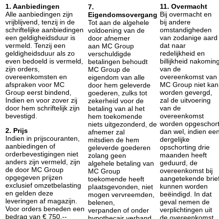
1. Aanbiedingen
11. Overmacht
7.
Alle aanbiedingen zijn
Bij overmacht en
Eigendomsovergang
vrijblijvend, tenzij in de
bij andere
Tot aan de algehele
schriftelijke aanbiedingen
omstandigheden
voldoening van de
een geldigheidsduur is
van zodanige aard
door afnemer
vermeld. Tenzij een
dat naar
aan MC Group
geldigheidsduur als zo
redelijkheid en
verschuldigde
even bedoeld is vermeld,
billijkheid nakomin
betalingen behoudt
zijn orders,
van de
MC Group de
overeenkomsten en
overeenkomst van
eigendom van alle
afspraken voor MC
MC Group niet kan
door hem geleverde
Group eerst bindend,
worden gevergd,
goederen, zulks tot
Indien en voor zover zij
zal de uitvoering
zekerheid voor de
door hem schriftelijk zijn
van de
betaling van al het
bevestigd.
overeenkomst
hem toekomende
worden opgeschor
niets uitgezonderd, de
2. Prijs
dan wel, indien ee
afnemer zal
Indien in prijscouranten,
dergelijke
mitsdien de hem
aanbiedingen of
opschorting drie
geleverde goederen
orderbevestigingen niet
maanden heeft
zolang geen
anders zijn vermeld, zijn
geduurd, de
algehele betaling van
de door MC Group
overeenkomst bij
MC Group
opgegeven prijzen
aangetekende brie
toekomende heeft
exclusief omzetbelasting
kunnen worden
pIaatsgevonden, niet
en gelden deze
beëindigd. In dat
mogen vervreemden,
leveringen af magazijn.
geval nemen de
belenen,
Voor orders beneden een
verplichtingen uit
verpanden of onder
bedrag van € 750,--
de overeenkomst
hypothecair verband