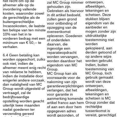
het recht om op de
ontwerpen,
zal MC Group nimmer
afnemer alle op de
afbeeldigen,
gehouden zijn.
invordering vallende
tekeningen en
Gebreken als hiervoor
kosten, waaronder zowel
schetsen. Deze
in dit artikel bedoeld,
de gerechtelijke als de
stukken blijven
zullen geen grond
buitengerechtelijke
eigendom van de
voor ontbinding of
Incassokosten, de laatste
aanbieder en
opzegging van de
ten belope van ten minste
mogen zonder zijn
overeenkomst
10% van het in te
uitdrukkelijke
opleveren. Goederen
vorderen bedrag met een
toestemming niet
of onderdelen
minimum van € 50,-- te
worden
daarvan, die
verhalen.
gekopieerd, aan
ingevolge een
derden getoond of
reparatieopdracht
6.4 Geen betaling kan
op andere wijze
worden vervangen,
worden opgeschort, zulks
worden gebruikt.
worden daardoor het
ook niet, indien de
Indien, buiten
eigendom van MC
afnemer meent enig recht
toestemming van
Group.
van reklame te hebben,
MC Group, toch
MC Group kan als
indien de installatie door
gebruik gemaakt
voorwaarde voor de
enigerlei andere oorzaak,
wordt van deze
nakoming van zijn
dan nalatigheid van MC
ontwerpen,
garantieverplichtingen
Group wordt uitgesteld of
afbeeldingen,
verlangen, dat het
vertraagd, zal de
tekeningen en
voor garantie in
bedrijfsvaardige
schetsen is MC
aanmerking komende
opstelling worden geacht
Group zonder dat
artikel franco aan hem
uiterlijk twee maanden
rechtelijke
of aan een door hem
nadat goederen ter
tussenkomst is
opgegeven adres
verzending gereed
vereist, gerechtigd
wordt gezonden, of