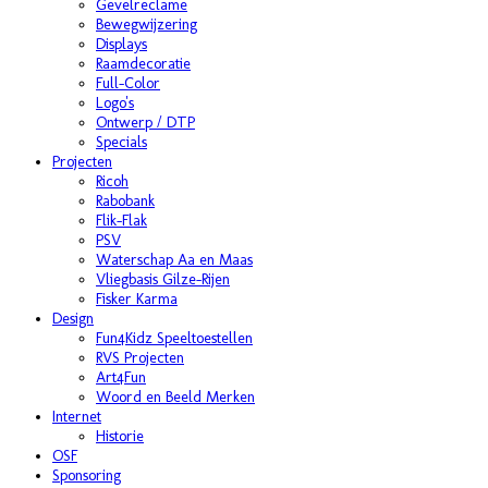
Gevelreclame
Bewegwijzering
Displays
Raamdecoratie
Full-Color
Logo's
Ontwerp / DTP
Specials
Projecten
Ricoh
Rabobank
Flik-Flak
PSV
Waterschap Aa en Maas
Vliegbasis Gilze-Rijen
Fisker Karma
Design
Fun4Kidz Speeltoestellen
RVS Projecten
Art4Fun
Woord en Beeld Merken
Internet
Historie
OSF
Sponsoring