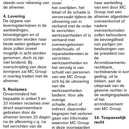
steeds voor rekening van
naar aanleiding
zover
de afnemer.
van een door MC
het overlijden, het
Group met een
letsel of de schade is
4. Levering
afnemer afgeslote
veroorzaakt tijdens de
De opgave van
overeenkomst of
uitvoering van in
leveringstermijnen in de
nadere
verband met de order
aanbiedingen,
overeenkomsten
te verrichten
bevestigingen en of
zullen behoudens
werkzaamheden of in
contracten worden naar
de bevoegdheid
verband met
beste weten gedaan en
van partijen om
overeengekomen
deze zullen zoveel
beslissingen van
onderhouds- of
mogelijk in acht worden
de president van
reparatiediensten te
genomen, doch zij zijn
de
verrichten
niet bindend. Bij
Arrondissements-
werkzaamheden en
overschrijding van deze
rechtbank,
het vervolg is van
termijnen zal MC Group
rechtdoende in kor
schuld van personen
in overleg treden met de
geding, uit te
van wie MC Group
afnemer.
lokken, aan de
zich bij de uitvoering
uitspraak van de
van die
5. Reclames
gewone rechter in
werkzaamheden
Onverminderd het
de vestigingsplaats
bedient. Voor alle
bepaalde in artikel 9 en
of het
overige
10 moeten reclames over
arrondissement
schade, direct of
direct waarneembare
van MC Group.
indirect, daaronder
gebreken door de
begrepen het verloren
afnemer binnen 10 dagen
14. Toepasselijk
gaan van lnformatie
na de aflevering c.q. na
recht
waarvoor MC Group
het verrichten van de
in deze voorwaarden