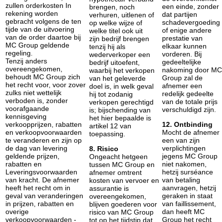
zullen orderkosten In
een einde, zonder
brengen, noch
rekening worden
dat partijen
verhuren, uitlenen of
gebracht volgens de ten
schadevergoeding
op welke wijze of
tijde van de uitvoering
of enige andere
welke titel ook uit
van de order daartoe bij
prestatie van
zijn bedrijf brengen
MC Group geldende
elkaar kunnen
tenzij hij als
regeling.
vorderen. Bij
wederverkoper een
Tenzij anders
gedeeltelijke
bedrijf uitoefent,
overeengekomen,
nakoming door MC
waarbij het verkopen
behoudt MC Group zich
Group zal de
van het geleverde
het recht voor, voor zover
afnemer een
doel is, in welk geval
zulks niet wettelijk
redelijk gedeelte
hij tot zodanig
verboden is, zonder
van de totale prijs
verkopen gerechtigd
voorafgaande
verschuldigd zijn.
is; bijschending van
kennisgeving
het hier bepaalde is
verkoopprijzen, rabatten
12. Ontbinding
artikel 12 van
en verkoopvoorwaarden
Mocht de afnemer
toepassing.
te veranderen en zijn op
een van zijn
de dag van levering
verplichtingen
8. Risico
geldende prijzen,
jegens MC Group
Ongeacht hetgeen
rabatten en
niet nakomen,
tussen MC Group en
Leveringsvoorwaarden
hetzij surséance
afnemer omtrent
van kracht. De afnemer
van betaling
kosten van vervoer en
heeft het recht om in
aanvragen, hetzij
assurantie is
geval van veranderingen
geraken in staat
overeengekomen,
in prijzen, rabatten en
van faillissement,
blijven goederen voor
overige
dan heeft MC
risico van MC Group
verkoopvoorwaarden -
Group het recht
tot op het tijdstip dat