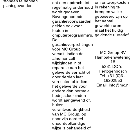
stonden te hebben
om ontwerpkosten
dat een opdracht tot
plaatsgevonden.
in rekening te
regelmatig onderhoud
brengen welke
wordt gegeven.
gebaseerd zijn op
Bovengenoemde
het aantal
garantievoorwaarden
gewerkte uren
gelden ook voor
maal het huidig
fouten in
geldende uurtarief.
omputerprogramma's.
De
garantieverplichtingen
voor MC Group
MC Group BV
vervalt, indien de
Hambakenweterin
afnemer zelf
18
wijzigingen in of
5231 DC 's-
reparatie aan het
Hertogenbosch
geleverde verricht of
Tel. +31 (0)6 -
door derden laat
16202853
verrichten of indien
Email. info@mc.nl
het geleverde voor
andere dan normale
bedrijfsdoeleinden
wordt aangewend of,
buiten
verantwoordelijkheid
van MC Group, op
naar zijn oordeel
onoordeelkundige
wijze is behandeld of