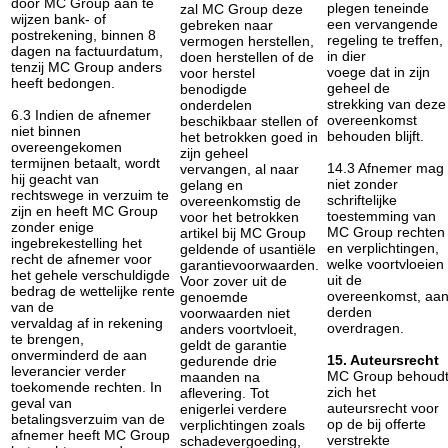
door MC Group aan te
plegen teneinde
zal MC Group deze
wijzen bank- of
een vervangende
gebreken naar
postrekening, binnen 8
regeling te treffen,
vermogen herstellen,
dagen na factuurdatum,
in dier
doen herstellen of de
tenzij MC Group anders
voege dat in zijn
voor herstel
heeft bedongen.
geheel de
benodigde
strekking van deze
onderdelen
6.3 Indien de afnemer
overeenkomst
beschikbaar stellen of
niet binnen
behouden blijft.
het betrokken goed in
overeengekomen
zijn geheel
termijnen betaalt, wordt
14.3 Afnemer mag
vervangen, al naar
hij geacht van
niet zonder
gelang en
rechtswege in verzuim te
schriftelijke
overeenkomstig de
zijn en heeft MC Group
toestemming van
voor het betrokken
zonder enige
MC Group rechten
artikel bij MC Group
ingebrekestelling het
en verplichtingen,
geldende of usantiële
recht de afnemer voor
welke voortvloeien
garantievoorwaarden.
het gehele verschuldigde
uit de
Voor zover uit de
bedrag de wettelijke rente
overeenkomst, aa
genoemde
van de
derden
voorwaarden niet
vervaldag af in rekening
overdragen.
anders voortvloeit,
te brengen,
geldt de garantie
onverminderd de aan
15. Auteursrecht
gedurende drie
leverancier verder
MC Group behoud
maanden na
toekomende rechten. In
zich het
aflevering. Tot
geval van
auteursrecht voor
enigerlei verdere
betalingsverzuim van de
op de bij offerte
verplichtingen zoals
afnemer heeft MC Group
verstrekte
schadevergoeding,