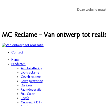
Deze website maakt 
MC Reclame - Van ontwerp tot realis
Contact
Home
Producten
Autobelettering
Lichtreclame
Gevelreclame
Bewegwijzering
Displays
Raamdecoratie
Full-Color
Logo's
Ontwerp / DTP