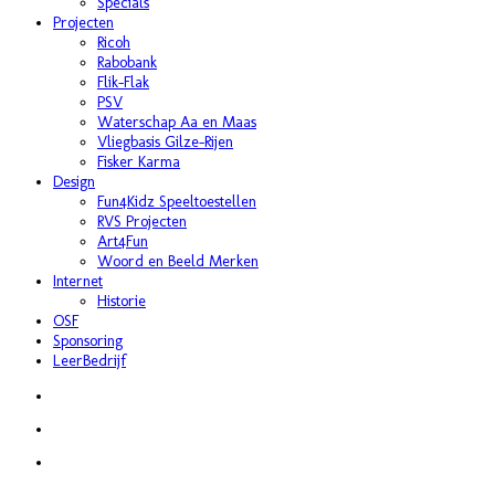
Specials
Projecten
Ricoh
Rabobank
Flik-Flak
PSV
Waterschap Aa en Maas
Vliegbasis Gilze-Rijen
Fisker Karma
Design
Fun4Kidz Speeltoestellen
RVS Projecten
Art4Fun
Woord en Beeld Merken
Internet
Historie
OSF
Sponsoring
LeerBedrijf